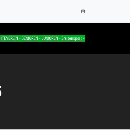
Instagram
CHTE
VEREIN
SENIOREN
JUNIOREN
Breitensport
5