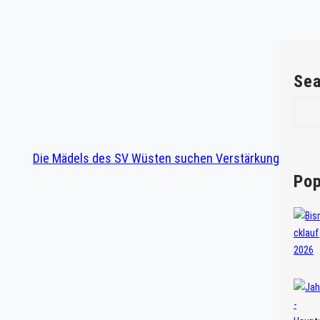
Sea
S
e
a
Die Mädels des SV Wüsten suchen Verstärkung
r
c
Pop
h