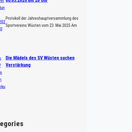
06.03.2026 um 20 Uhr
Protokoll der Jahreshauptversammlung des
Sportvereins Wüsten vom 23. Mai 2025 Am
23. Mai fand im Waldrestaurant „Zur Loose“
die Jahreshauptversammlung des SV
Wüsten e.V. statt. Alle Mitglieder wurden
schriftlich und […]
Die Mädels des SV Wüsten suchen
Verstärkung
egories