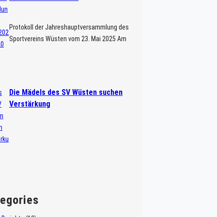
Protokoll der Jahreshauptversammlung des
Sportvereins Wüsten vom 23. Mai 2025 Am
23. Mai fand im Waldrestaurant „Zur Loose“
die Jahreshauptversammlung des SV
Wüsten e.V. statt. Alle Mitglieder wurden
schriftlich und […]
Die Mädels des SV Wüsten suchen
Verstärkung
egories