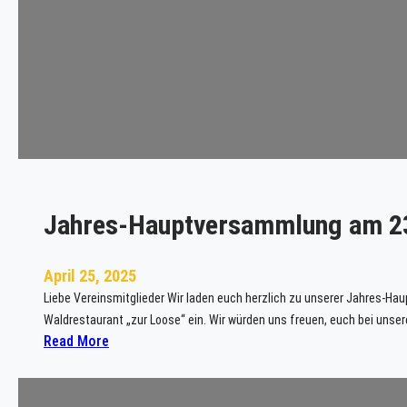
e
0
n
9
k
.
i
2
c
0
k
2
e
5
r
z
u
Jahres-Hauptversammlung am 2
r
K
r
April 25, 2025
i
Liebe Vereinsmitglieder Wir laden euch herzlich zu unserer Jahres-H
m
Waldrestaurant „zur Loose“ ein. Wir würden uns freuen, euch bei uns
e
:
Read More
s
J
1
a
5
h