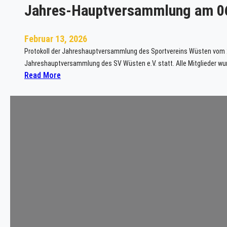
Jahres-Hauptversammlung am 0
Februar 13, 2026
Protokoll der Jahreshauptversammlung des Sportvereins Wüsten vom 2
Jahreshauptversammlung des SV Wüsten e.V. statt. Alle Mitglieder wurd
:
Read More
J
a
h
r
e
s
-
H
a
u
p
t