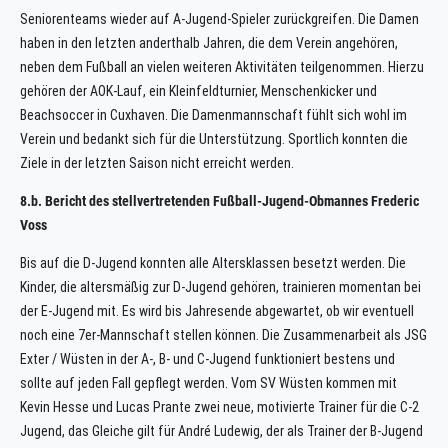
Seniorenteams wieder auf A-Jugend-Spieler zurückgreifen. Die Damen
haben in den letzten anderthalb Jahren, die dem Verein angehören,
neben dem Fußball an vielen weiteren Aktivitäten teilgenommen. Hierzu
gehören der AOK-Lauf, ein Kleinfeldturnier, Menschenkicker und
Beachsoccer in Cuxhaven. Die Damenmannschaft fühlt sich wohl im
Verein und bedankt sich für die Unterstützung. Sportlich konnten die
Ziele in der letzten Saison nicht erreicht werden.
8.b. Bericht des stellvertretenden Fußball-Jugend-Obmannes Frederic
Voss
Bis auf die D-Jugend konnten alle Altersklassen besetzt werden. Die
Kinder, die altersmäßig zur D-Jugend gehören, trainieren momentan bei
der E-Jugend mit. Es wird bis Jahresende abgewartet, ob wir eventuell
noch eine 7er-Mannschaft stellen können. Die Zusammenarbeit als JSG
Exter / Wüsten in der A-, B- und C-Jugend funktioniert bestens und
sollte auf jeden Fall gepflegt werden. Vom SV Wüsten kommen mit
Kevin Hesse und Lucas Prante zwei neue, motivierte Trainer für die C-2
Jugend, das Gleiche gilt für André Ludewig, der als Trainer der B-Jugend