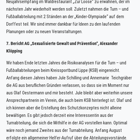
Neujahrsempfang im Waldrestaurant „Zur Loose“ zu erwähnen, der im
nächsten Jahr wiederholt werden soll. Zuletzt nahmen die Turn – und
Fußballabteilung mit 2 Ständen an der „Kinder-Olympiade“ auf dem
Dorffest teil. Wir sind immer dankbar für Ideen zu den laufenden
Planungen oder zu neuen Veranstaltungen.
7. Bericht AG „Sexualisierte Gewalt und Prävention“, Alexander
Klöpping
Wir haben Ende letzten Jahres die Risikoanalysen für die Turn – und
Fußballabteilungen beim Kreissportbund Lippe (KSB) eingereicht.
Anfang diesen Jahres haben Jule Schilling und Annemarie Teichgräber
die AG aus beruflichen Gründen verlassen, so dass sie im Moment nur
aus Olaf Oestermann und mir besteht. Jule bleibt aber weiterhin unsere
Ansprechpartnerin im Verein, die auch beim KSB hinterlegt ist. Olaf und
ich können aber die Erstellung des Schutzkonzeptes nicht alleine
bewältigen. Es gibt jedoch derzeit eine Interessentin aus der
Turnabteilung, die sich die Mithilfe in der AG vorstellen kann. Optimal
wäre noch jemand Zweites aus der Turnabteilung. Anfang August
erfolgte ein allgemeiner Helfer-Aufruf über die Abteilungsvorstände.