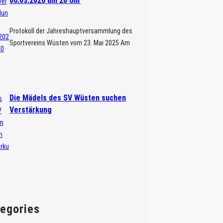
06.03.2026 um 20 Uhr
Protokoll der Jahreshauptversammlung des
Sportvereins Wüsten vom 23. Mai 2025 Am
23. Mai fand im Waldrestaurant „Zur Loose“
die Jahreshauptversammlung des SV
Wüsten e.V. statt. Alle Mitglieder wurden
schriftlich und […]
Die Mädels des SV Wüsten suchen
Verstärkung
egories