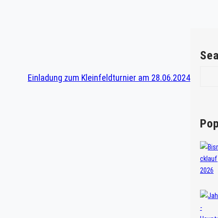
Sea
S
Einladung zum Kleinfeldturnier am 28.06.2024
e
a
r
c
Pop
h