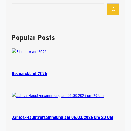
-
S
H
e
a
a
u
r
p
c
Popular Posts
t
h
v
e
r
s
Bismarcklauf 2026
a
m
m
l
u
n
Jahres-Hauptversammlung am 06.03.2026 um 20 Uhr
g
2