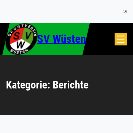
Zum
Inhalt
Insta
springen
SV Wüsten
Kategorie:
Berichte