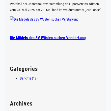
0
Protokoll der Jahreshauptversammlung des Sportvereins Wüsten
2
vom 23. Mai 2025 Am 23. Mai fand im Waldrestaurant „Zur Loose“
3
die Jahreshauptversammlung des SV Wüsten e.V. statt. Alle
Mitglieder wurden schriftlich und […]
Die Mädels des SV Wüsten suchen Verstärkung
Categories
Berichte
(19)
Archives