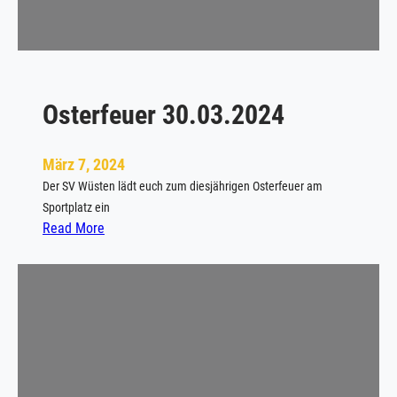
m
n
K
g
l
e
i
Osterfeuer 30.03.2024
n
f
e
März 7, 2024
l
Der SV Wüsten lädt euch zum diesjährigen Osterfeuer am
d
Sportplatz ein
t
:
Read More
u
O
r
s
n
t
i
e
e
r
r
f
a
e
m