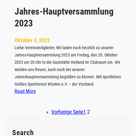
p
Jahres-Hauptversammlung
a
s
2023
s
t
Oktober 4, 2023
Liebe Vereinsmitglieder, Wir laden euch herzlich zu unserer
Jahres-Hauptversammlung 2023 am Freitag, den 20. Oktober
2023 um 20 Uhr In die Gaststätte Hetland im Clubraum ein. Wir
würden uns freuen, auch euch bei unserer
Jahreshauptversammlung begrüßen zu können. Mit sportlichen
Grüßen Sportverein Wüsten e.V. – der Vorstand
:
Read More
J
a
«
Vorherige Seite
1
2
h
r
e
Search
s