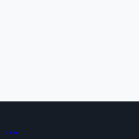
admin
Über
Beiträge
Kommentare
Anfahrt